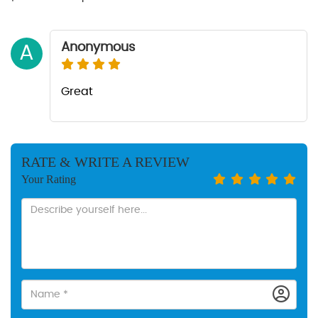
Anonymous
A
Great
RATE & WRITE A REVIEW
Your Rating