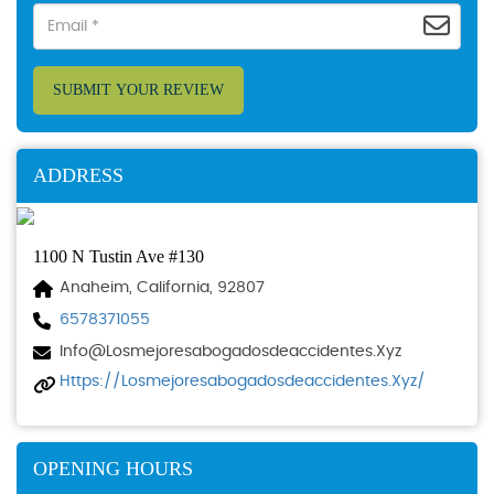
SUBMIT YOUR REVIEW
ADDRESS
1100 N Tustin Ave #130
Anaheim, California, 92807
6578371055
Info@losmejoresabogadosdeaccidentes.xyz
Https://losmejoresabogadosdeaccidentes.xyz/
OPENING HOURS